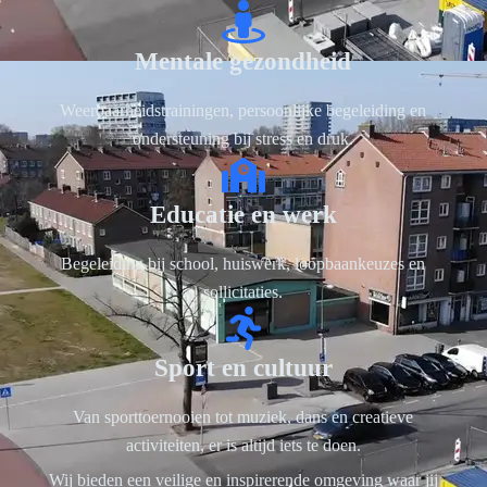
Mentale gezondheid
Weerbaarheidstrainingen, persoonlijke begeleiding en
ondersteuning bij stress en druk.
Educatie en werk
Begeleiding bij school, huiswerk, loopbaankeuzes en
sollicitaties.
Sport en cultuur
Van sporttoernooien tot muziek, dans en creatieve
activiteiten, er is altijd iets te doen.
Wij bieden een veilige en inspirerende omgeving waar jij