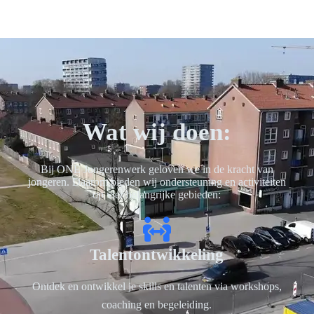
Wat wij doen:
Bij ONE Jongerenwerk geloven we in de kracht van
jongeren. Daarom bieden wij ondersteuning en activiteiten
op vier belangrijke gebieden:
Talentontwikkeling
Ontdek en ontwikkel je skills en talenten via workshops,
coaching en begeleiding.