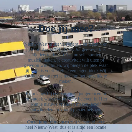
Doe jij mee?
Nieuw-West bruist van energie en talent – en
jij hoort daarbij! Bij ONE Jongerenwerk is
altijd iets te doen. Of je nu wilt sporten,
muziek maken, je creativiteit wilt uiten of
gewoon wilt chillen, wij bieden de plek waar
jij je thuis voelt. Heb je een eigen idee? Wij
denken graag met je mee om het mogelijk te
maken.
Kom langs bij een van onze jongerencentra
en ontdek wat er voor jou te beleven is. Hier
kun je nieuwe vrienden maken, jezelf
ontwikkelen en vooral plezier hebben.
Onze jongerencentra
zijn verspreid over
heel Nieuw-West, dus er is altijd een locatie