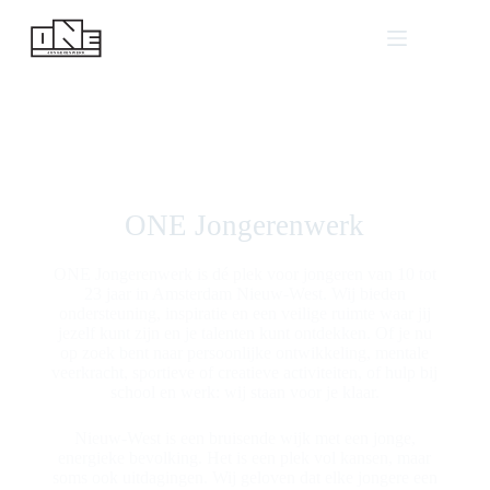
ONE Jongerenwerk
ONE Jongerenwerk is dé plek voor jongeren van 10 tot
23 jaar in Amsterdam Nieuw-West. Wij bieden
ondersteuning, inspiratie en een veilige ruimte waar jij
jezelf kunt zijn en je talenten kunt ontdekken. Of je nu
op zoek bent naar persoonlijke ontwikkeling, mentale
veerkracht, sportieve of creatieve activiteiten, of hulp bij
school en werk: wij staan voor je klaar.
Nieuw-West is een bruisende wijk met een jonge,
energieke bevolking. Het is een plek vol kansen, maar
soms ook uitdagingen. Wij geloven dat elke jongere een