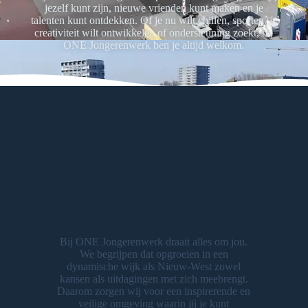
jezelf kunt zijn, nieuwe vrienden kunt maken en je
talenten kunt ontdekken. Of je nu wilt chillen, sporten, je
creativiteit wilt ontwikkelen of ondersteuning zoekt, bij
ONE Jongerenwerk ben je altijd welkom.
Waarom kiezen voor
ONE Jongerenwerk?
Bij ONE Jongerenwerk draait alles om jou.
We begrijpen dat opgroeien in een
dynamische wijk als Nieuw-West zowel
kansen als uitdagingen met zich meebrengt.
Daarom zorgen wij voor een inspirerende en
veilige omgeving waarin jij je kunt